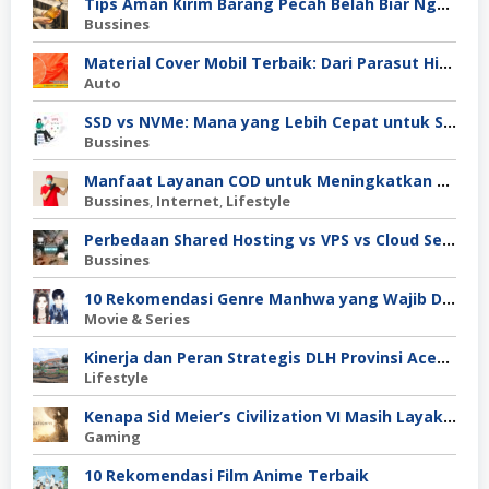
Tips Aman Kirim Barang Pecah Belah Biar Nggak Retak di Perjalanan
Bussines
Material Cover Mobil Terbaik: Dari Parasut Hingga Polyester, Mana Pilihan Tepat untuk Kamu?
Auto
SSD vs NVMe: Mana yang Lebih Cepat untuk Server Anda?
Bussines
Manfaat Layanan COD untuk Meningkatkan Kepercayaan Pembeli
Bussines
,
Internet
,
Lifestyle
Perbedaan Shared Hosting vs VPS vs Cloud Server: Mana untuk Project Skala Menengah?
Bussines
10 Rekomendasi Genre Manhwa yang Wajib Dibaca
Movie & Series
Kinerja dan Peran Strategis DLH Provinsi Aceh dalam Pengelolaan Lingkungan Hidup
Lifestyle
Kenapa Sid Meier’s Civilization VI Masih Layak Dimainkan?
Gaming
10 Rekomendasi Film Anime Terbaik