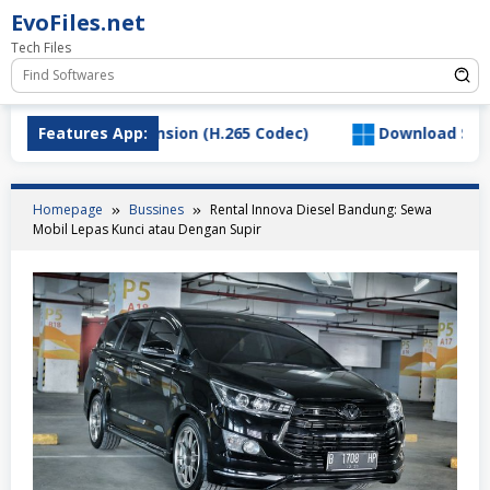
Skip
EvoFiles.net
to
Tech Files
content
C Video Extension (H.265 Codec)
Features App:
Download SaltyChat_
Homepage
Bussines
Rental Innova Diesel Bandung: Sewa
Mobil Lepas Kunci atau Dengan Supir