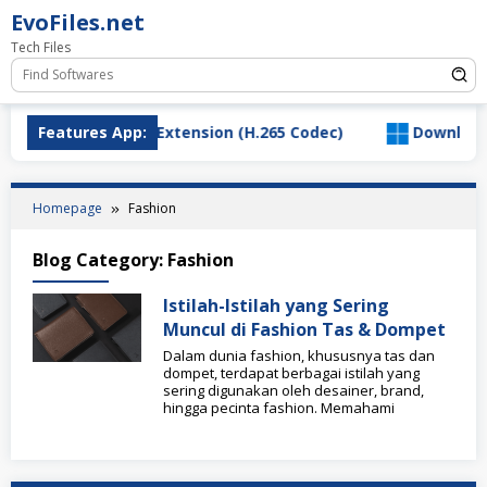
Skip
EvoFiles.net
to
Tech Files
content
load HEVC Video Extension (H.265 Codec)
Features App:
Download Sal
Homepage
Fashion
Blog Category:
Fashion
Istilah-Istilah yang Sering
Muncul di Fashion Tas & Dompet
Dalam dunia fashion, khususnya tas dan
dompet, terdapat berbagai istilah yang
sering digunakan oleh desainer, brand,
hingga pecinta fashion. Memahami