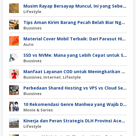
Musim Rayap Bersayap Muncul, Ini yang Sebenarnya Terjadi
Lifestyle
Tips Aman Kirim Barang Pecah Belah Biar Nggak Retak di Perjalanan
Bussines
Material Cover Mobil Terbaik: Dari Parasut Hingga Polyester, Mana Pilihan Tepat untuk Kamu?
Auto
SSD vs NVMe: Mana yang Lebih Cepat untuk Server Anda?
Bussines
Manfaat Layanan COD untuk Meningkatkan Kepercayaan Pembeli
Bussines
,
Internet
,
Lifestyle
Perbedaan Shared Hosting vs VPS vs Cloud Server: Mana untuk Project Skala Menengah?
Bussines
10 Rekomendasi Genre Manhwa yang Wajib Dibaca
Movie & Series
Kinerja dan Peran Strategis DLH Provinsi Aceh dalam Pengelolaan Lingkungan Hidup
Lifestyle