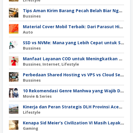
Lifestyle
Tips Aman Kirim Barang Pecah Belah Biar Nggak Retak di Perjalanan
Bussines
Material Cover Mobil Terbaik: Dari Parasut Hingga Polyester, Mana Pilihan Tepat untuk Kamu?
Auto
SSD vs NVMe: Mana yang Lebih Cepat untuk Server Anda?
Bussines
Manfaat Layanan COD untuk Meningkatkan Kepercayaan Pembeli
Bussines
,
Internet
,
Lifestyle
Perbedaan Shared Hosting vs VPS vs Cloud Server: Mana untuk Project Skala Menengah?
Bussines
10 Rekomendasi Genre Manhwa yang Wajib Dibaca
Movie & Series
Kinerja dan Peran Strategis DLH Provinsi Aceh dalam Pengelolaan Lingkungan Hidup
Lifestyle
Kenapa Sid Meier’s Civilization VI Masih Layak Dimainkan?
Gaming