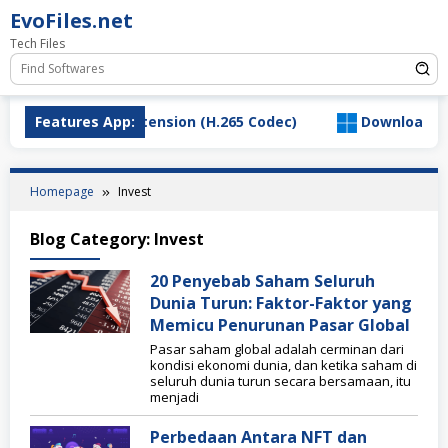
Skip
EvoFiles.net
to
Tech Files
content
d HEVC Video Extension (H.265 Codec)
Features App:
Download Salty
Homepage
Invest
Blog Category:
Invest
20 Penyebab Saham Seluruh
Dunia Turun: Faktor-Faktor yang
Memicu Penurunan Pasar Global
Pasar saham global adalah cerminan dari
kondisi ekonomi dunia, dan ketika saham di
seluruh dunia turun secara bersamaan, itu
menjadi
Perbedaan Antara NFT dan