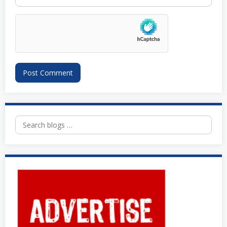
Search
for: