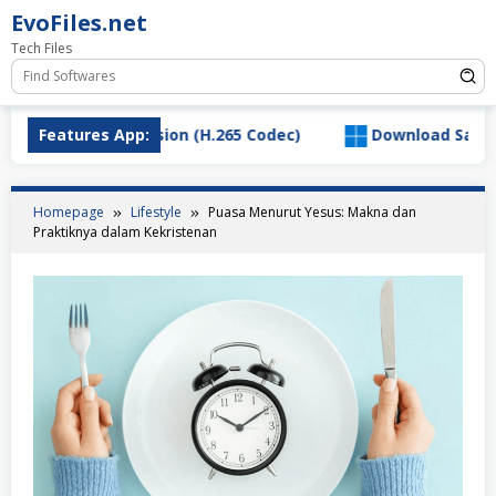
Skip
EvoFiles.net
to
Tech Files
content
 Video Extension (H.265 Codec)
Features App:
Download SaltyChat_3
Homepage
Lifestyle
Puasa Menurut Yesus: Makna dan
Praktiknya dalam Kekristenan