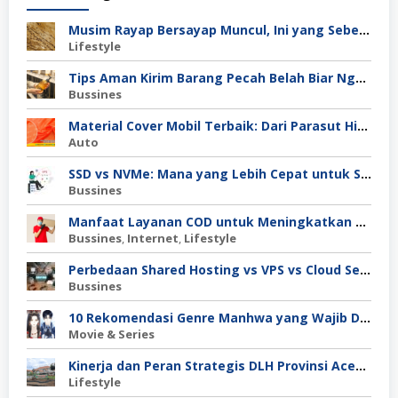
Musim Rayap Bersayap Muncul, Ini yang Sebenarnya Terjadi
Lifestyle
Tips Aman Kirim Barang Pecah Belah Biar Nggak Retak di Perjalanan
Bussines
Material Cover Mobil Terbaik: Dari Parasut Hingga Polyester, Mana Pilihan Tepat untuk Kamu?
Auto
SSD vs NVMe: Mana yang Lebih Cepat untuk Server Anda?
Bussines
Manfaat Layanan COD untuk Meningkatkan Kepercayaan Pembeli
Bussines
,
Internet
,
Lifestyle
Perbedaan Shared Hosting vs VPS vs Cloud Server: Mana untuk Project Skala Menengah?
Bussines
10 Rekomendasi Genre Manhwa yang Wajib Dibaca
Movie & Series
Kinerja dan Peran Strategis DLH Provinsi Aceh dalam Pengelolaan Lingkungan Hidup
Lifestyle