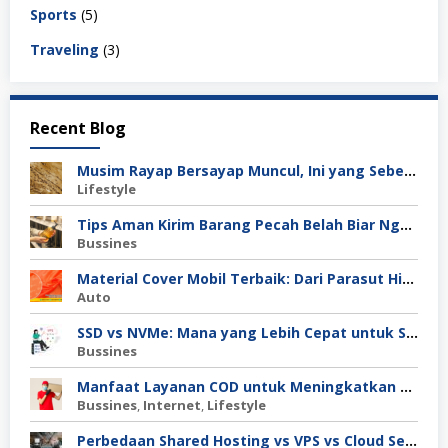
Sports
(5)
Traveling
(3)
Recent Blog
Musim Rayap Bersayap Muncul, Ini yang Sebenarnya Terjadi
Lifestyle
Tips Aman Kirim Barang Pecah Belah Biar Nggak Retak di Perjalanan
Bussines
Material Cover Mobil Terbaik: Dari Parasut Hingga Polyester, Mana Pilihan Tepat untuk Kamu?
Auto
SSD vs NVMe: Mana yang Lebih Cepat untuk Server Anda?
Bussines
Manfaat Layanan COD untuk Meningkatkan Kepercayaan Pembeli
Bussines
,
Internet
,
Lifestyle
Perbedaan Shared Hosting vs VPS vs Cloud Server: Mana untuk Project Skala Menengah?