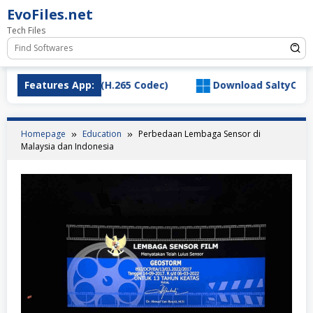
Skip
EvoFiles.net
to
Tech Files
content
eo Extension (H.265 Codec)
Features App:
Download SaltyChat_3.1.2.
Homepage
Education
Perbedaan Lembaga Sensor di
Malaysia dan Indonesia