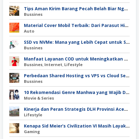
Tips Aman Kirim Barang Pecah Belah Biar Nggak Retak di Perjalanan
Bussines
Material Cover Mobil Terbaik: Dari Parasut Hingga Polyester, Mana Pilihan Tepat untuk Kamu?
Auto
SSD vs NVMe: Mana yang Lebih Cepat untuk Server Anda?
Bussines
Manfaat Layanan COD untuk Meningkatkan Kepercayaan Pembeli
Bussines
,
Internet
,
Lifestyle
Perbedaan Shared Hosting vs VPS vs Cloud Server: Mana untuk Project Skala Menengah?
Bussines
10 Rekomendasi Genre Manhwa yang Wajib Dibaca
Movie & Series
Kinerja dan Peran Strategis DLH Provinsi Aceh dalam Pengelolaan Lingkungan Hidup
Lifestyle
Kenapa Sid Meier’s Civilization VI Masih Layak Dimainkan?
Gaming