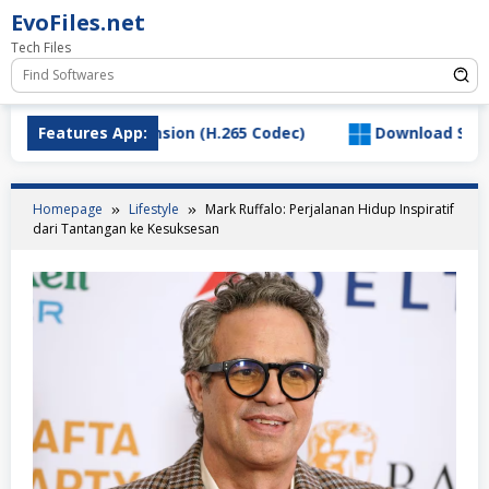
Skip
EvoFiles.net
to
Tech Files
content
C Video Extension (H.265 Codec)
Features App:
Download SaltyChat_
Homepage
Lifestyle
Mark Ruffalo: Perjalanan Hidup Inspiratif
dari Tantangan ke Kesuksesan