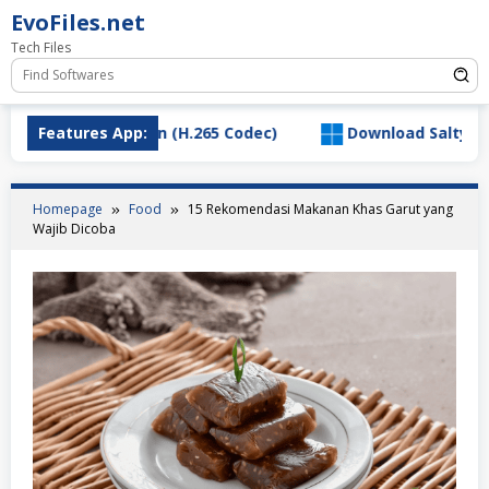
Skip
EvoFiles.net
to
Tech Files
content
deo Extension (H.265 Codec)
Features App:
Download SaltyChat_3.1.
Homepage
Food
15 Rekomendasi Makanan Khas Garut yang
Wajib Dicoba