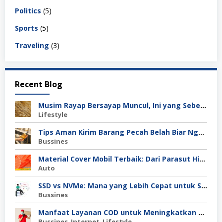
Politics
(5)
Sports
(5)
Traveling
(3)
Recent Blog
Musim Rayap Bersayap Muncul, Ini yang Sebenarnya Terjadi
Lifestyle
Tips Aman Kirim Barang Pecah Belah Biar Nggak Retak di Perjalanan
Bussines
Material Cover Mobil Terbaik: Dari Parasut Hingga Polyester, Mana Pilihan Tepat untuk Kamu?
Auto
SSD vs NVMe: Mana yang Lebih Cepat untuk Server Anda?
Bussines
Manfaat Layanan COD untuk Meningkatkan Kepercayaan Pembeli
Bussines
,
Internet
,
Lifestyle