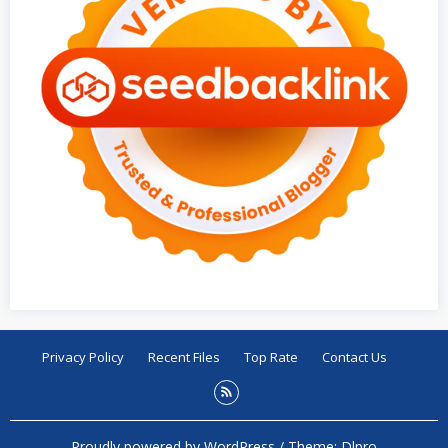
Privacy Policy
Recent Files
Top Rate
Contact Us
Proudly powered by WordPress
/
Theme: Dlpro